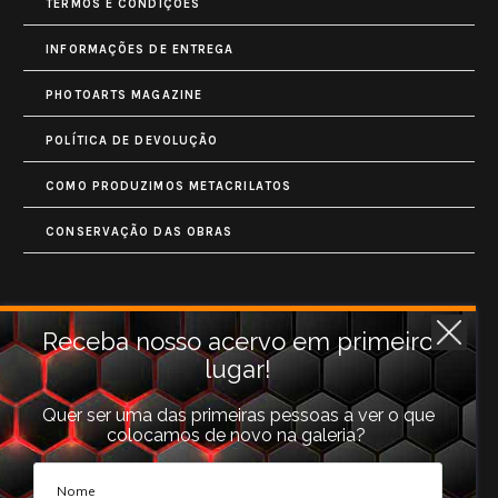
TERMOS E CONDIÇÕES
INFORMAÇÕES DE ENTREGA
PHOTOARTS MAGAZINE
POLÍTICA DE DEVOLUÇÃO
COMO PRODUZIMOS METACRILATOS
CONSERVAÇÃO DAS OBRAS
Contatos
Receba nosso acervo em primeiro
lugar!
Rua Monet, 731
Granja Vianna
Quer ser uma das primeiras pessoas a ver o que
colocamos de novo na galeria?
Cotia, SP (06710-660).
galeria@photoarts.com.br