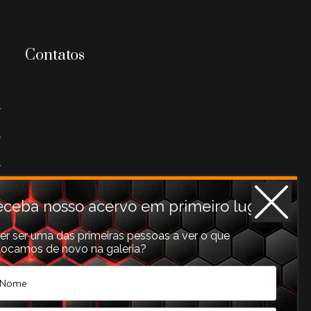
Contatos
Rua Monet, 731
Granja Vianna
Cotia, SP (06710-660).
galeria@photoarts.com.br
WhatsApp:
+55 11 96253
3293
ceba nosso acervo em primeiro lugar!
er ser uma das primeiras pessoas a ver o que
locamos de novo na galeria?