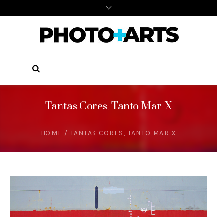
Tantas Cores, Tanto Mar X
HOME
/
TANTAS CORES, TANTO MAR X