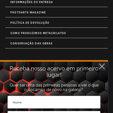
INFORMAÇÕES DE ENTREGA
PHOTOARTS MAGAZINE
POLÍTICA DE DEVOLUÇÃO
COMO PRODUZIMOS METACRILATOS
CONSERVAÇÃO DAS OBRAS
Contatos
Receba nosso acervo em primeiro
lugar!
Rua Monet, 731
Granja Vianna
Quer ser uma das primeiras pessoas a ver o que
colocamos de novo na galeria?
Cotia, SP (06710-660).
galeria@photoarts.com.br
WhatsApp:
+55 11 96253 3293