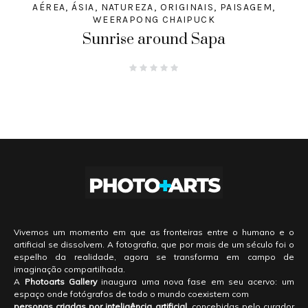
AÉREA
,
ÁSIA
,
NATUREZA
,
ORIGINAIS
,
PAISAGEM
,
WEERAPONG CHAIPUCK
Sunrise around Sapa
Vivemos um momento em que as fronteiras entre o humano e o
artificial se dissolvem. A fotografia, que por mais de um século foi o
espelho da realidade, agora se transforma em campo de
imaginação compartilhada.
A
Photoarts Gallery
inaugura uma nova fase em seu acervo: um
espaço onde fotógrafos de todo o mundo coexistem com
personas criadas por inteligência artificial
, concebidas pelo curador