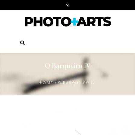
O Barqueiro IV
HOME
/
O BARQUEIRO IV