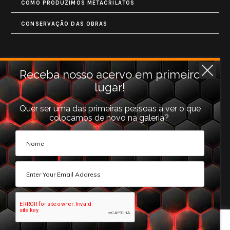
COMO PRODUZIMOS METACRILATOS
CONSERVAÇÃO DAS OBRAS
Contatos
Receba nosso acervo em primeiro
lugar!
Rua Monet, 731
Granja Vianna
Quer ser uma das primeiras pessoas a ver o que
colocamos de novo na galeria?
Cotia, SP (06710-660).
galeria@photoarts.com.br
WhatsApp:
+55 11 96253 3293
Este website usa cookies para melhorar a sua experiência.