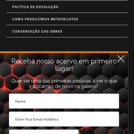
POLÍTICA DE DEVOLUÇÃO
COMO PRODUZIMOS METACRILATOS
CONSERVAÇÃO DAS OBRAS
Contatos
Receba nosso acervo em primeiro
lugar!
Rua Monet, 731
Granja Vianna
Quer ser uma das primeiras pessoas a ver o que
colocamos de novo na galeria?
Cotia, SP (06710-660).
galeria@photoarts.com.br
WhatsApp:
+55 11 96253 3293