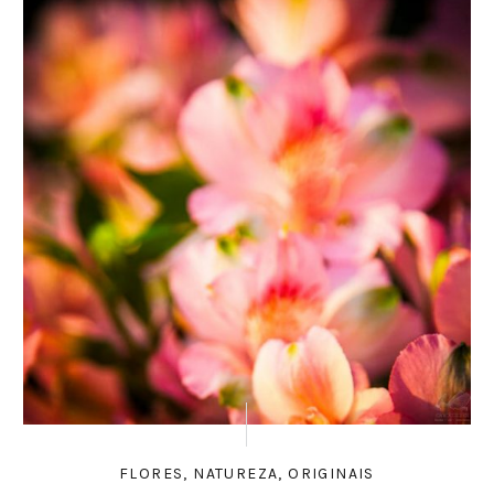
FLORES
,
NATUREZA
,
ORIGINAIS