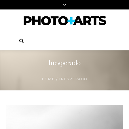
Inesperado
HOME
/
INESPERADO