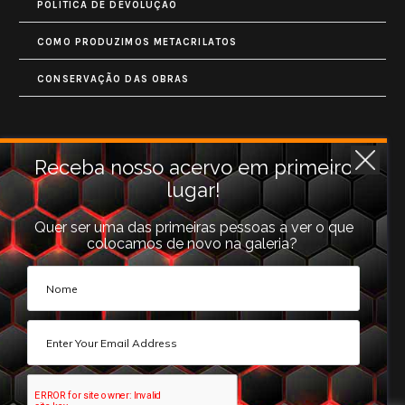
POLÍTICA DE DEVOLUÇÃO
COMO PRODUZIMOS METACRILATOS
CONSERVAÇÃO DAS OBRAS
Contatos
Receba nosso acervo em primeiro
lugar!
Rua Monet, 731
Granja Vianna
Quer ser uma das primeiras pessoas a ver o que
colocamos de novo na galeria?
Cotia, SP (06710-660).
galeria@photoarts.com.br
WhatsApp:
+55 11 96253 3293