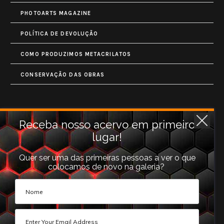
PHOTOARTS MAGAZINE
POLÍTICA DE DEVOLUÇÃO
COMO PRODUZIMOS METACRILATOS
CONSERVAÇÃO DAS OBRAS
Contatos
Receba nosso acervo em primeiro
lugar!
Rua Monet, 731
Granja Vianna
Quer ser uma das primeiras pessoas a ver o que
colocamos de novo na galeria?
Cotia, SP (06710-660).
galeria@photoarts.com.br
WhatsApp:
+55 11 96253 3293