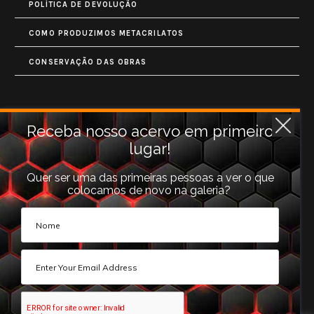
POLÍTICA DE DEVOLUÇÃO
COMO PRODUZIMOS METACRILATOS
CONSERVAÇÃO DAS OBRAS
Contatos
Receba nosso acervo em primeiro
lugar!
Rua Monet, 731
Granja Vianna
Quer ser uma das primeiras pessoas a ver o que
colocamos de novo na galeria?
Cotia, SP (06710-660).
galeria@photoarts.com.br
WhatsApp:
+55 11 96253 3293