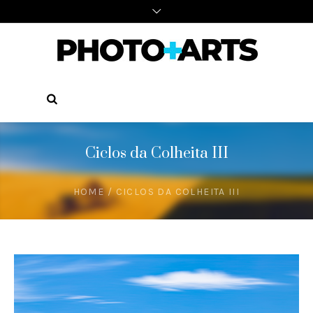
Ciclos da Colheita III
HOME
/
CICLOS DA COLHEITA III