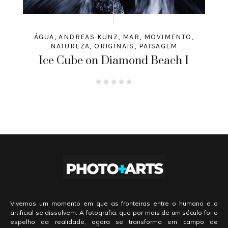
ÁGUA
,
ANDREAS KUNZ
,
MAR
,
MOVIMENTO
,
NATUREZA
,
ORIGINAIS
,
PAISAGEM
Ice Cube on Diamond Beach I
Vivemos um momento em que as fronteiras entre o humano e o
artificial se dissolvem. A fotografia, que por mais de um século foi o
espelho da realidade, agora se transforma em campo de