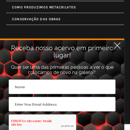
COMO PRODUZIMOS METACRILATOS
CONSERVAÇÃO DAS OBRAS
Contatos
Receba nosso acervo em primeiro
lugar!
Rua Monet, 731
Granja Vianna
Quer ser uma das primeiras pessoas a ver o que
colocamos de novo na galeria?
Cotia, SP (06710-660).
galeria@photoarts.com.br
WhatsApp:
+55 11 96253 3293