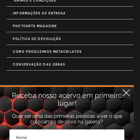
TERMOS E CONDIÇÕES
INFORMAÇÕES DE ENTREGA
PHOTOARTS MAGAZINE
POLÍTICA DE DEVOLUÇÃO
COMO PRODUZIMOS METACRILATOS
CONSERVAÇÃO DAS OBRAS
Contatos
Receba nosso acervo em primeiro
lugar!
Rua Monet, 731
Granja Vianna
Quer ser uma das primeiras pessoas a ver o que
colocamos de novo na galeria?
Cotia, SP (06710-660).
galeria@photoarts.com.br