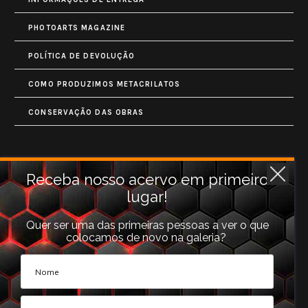
PHOTOARTS MAGAZINE
POLÍTICA DE DEVOLUÇÃO
COMO PRODUZIMOS METACRILATOS
CONSERVAÇÃO DAS OBRAS
Contatos
Receba nosso acervo em primeiro
lugar!
Rua Monet, 731
Granja Vianna
Quer ser uma das primeiras pessoas a ver o que
colocamos de novo na galeria?
Cotia, SP (06710-660).
galeria@photoarts.com.br
WhatsApp:
+55 11 96253 3293