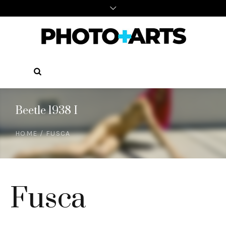
Beetle 1938 I
HOME
/
FUSCA
Fusca