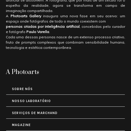
artificial se dissolvem. A fotografia, que por mais de um século foi o
espelho da realidade, agora se transforma em campo de
imaginação compartilhada.
A
Photoarts Gallery
inaugura uma nova fase em seu acervo: um
espaço onde fotógrafos de todo o mundo coexistem com
personas criadas por inteligência artificial
, concebidas pelo curador
e fotógrafo
Paulo Varella
.
Cada uma dessas personas nasce de um extenso processo criativo,
fruto de prompts complexos que combinam sensibilidade humana,
tecnologia e estética contemporânea.
A Photoarts
SOBRE NÓS
NOSSO LABORATÓRIO
SERVIÇOS DE MARCHAND
MAGAZINE