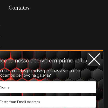
Contatos
Rua Monet, 731
Granja Vianna
Cotia, SP (06710-660).
galeria@photoarts.com.br
WhatsApp:
+55 11 96253
3293
ceba nosso acervo em primeiro lugar!
er ser uma das primeiras pessoas a ver o que
locamos de novo na galeria?